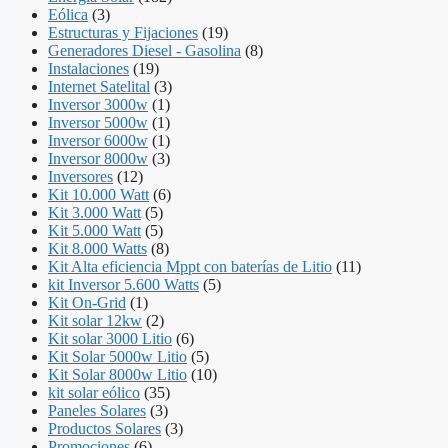
Eólica
(3)
Estructuras y Fijaciones
(19)
Generadores Diesel - Gasolina
(8)
Instalaciones
(19)
Internet Satelital
(3)
Inversor 3000w
(1)
Inversor 5000w
(1)
Inversor 6000w
(1)
Inversor 8000w
(3)
Inversores
(12)
Kit 10.000 Watt
(6)
Kit 3.000 Watt
(5)
Kit 5.000 Watt
(5)
Kit 8.000 Watts
(8)
Kit Alta eficiencia Mppt con baterías de Litio
(11)
kit Inversor 5.600 Watts
(5)
Kit On-Grid
(1)
Kit solar 12kw
(2)
Kit solar 3000 Litio
(6)
Kit Solar 5000w Litio
(5)
Kit Solar 8000w Litio
(10)
kit solar eólico
(35)
Paneles Solares
(3)
Productos Solares
(3)
Promociones
(6)