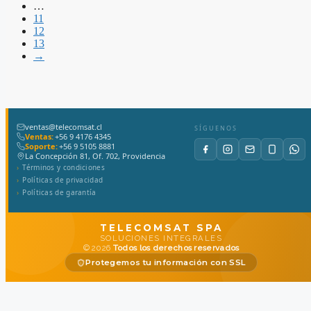
…
11
12
13
→
ventas@telecomsat.cl
SÍGUENOS
Ventas:
+56 9 4176 4345
Soporte:
+56 9 5105 8881
La Concepción 81, Of. 702, Providencia
Términos y condiciones
Políticas de privacidad
Políticas de garantía
TELECOMSAT SPA
SOLUCIONES INTEGRALES
© 2026
Todos los derechos reservados
Protegemos tu información con SSL