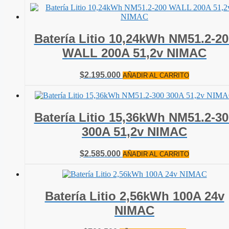
original
actual
era:
es:
$1.100.000.
$485.000.
Batería Litio 10,24kWh NM51.2-20
WALL 200A 51,2v NIMAC
$
2.195.000
AÑADIR AL CARRITO
Batería Litio 15,36kWh NM51.2-30
300A 51,2v NIMAC
$
2.585.000
AÑADIR AL CARRITO
Batería Litio 2,56kWh 100A 24v
NIMAC