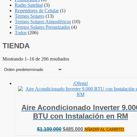
Radio Satelital
(3)
Repetidores de Celular
(1)
Termos Solares
(13)
Termos Solares Atmosféricos
(10)
Termos Solares Presurizados
(4)
Todos
(206)
TIENDA
Mostrando 1–16 de 206 resultados
¡Oferta!
Aire Acondicionado Inverter 9.00
BTU con Instalación en RM
El
El
$
1.100.000
$
485.000
AÑADIR AL CARRITO
precio
precio