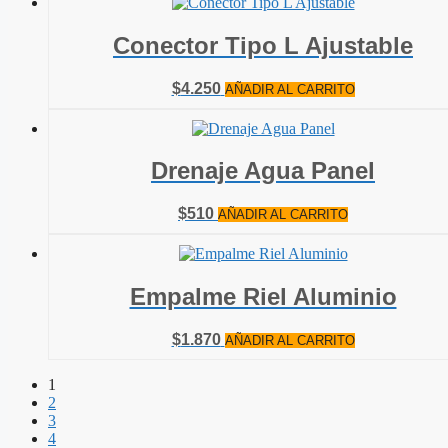
Conector Tipo L Ajustable
$
4.250
AÑADIR AL CARRITO
Drenaje Agua Panel
$
510
AÑADIR AL CARRITO
Empalme Riel Aluminio
$
1.870
AÑADIR AL CARRITO
1
2
3
4