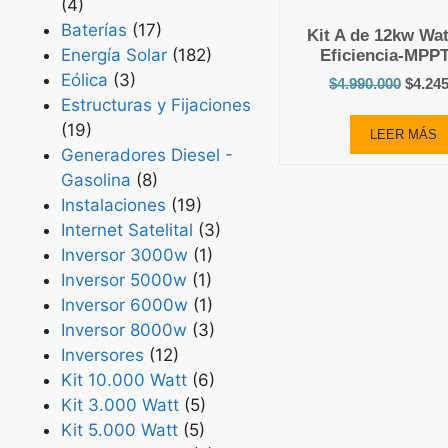
(4)
Baterías
(17)
Kit A de 12kw Wat
Energía Solar
(182)
Eficiencia-MPPT
Eólica
(3)
$
4.990.000
$
4.24
Estructuras y Fijaciones
(19)
LEER MÁS
Generadores Diesel -
Gasolina
(8)
Instalaciones
(19)
Internet Satelital
(3)
Inversor 3000w
(1)
Inversor 5000w
(1)
Inversor 6000w
(1)
Inversor 8000w
(3)
Inversores
(12)
Kit 10.000 Watt
(6)
Kit 3.000 Watt
(5)
Kit 5.000 Watt
(5)