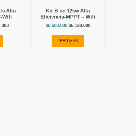
ts Alta
Kit B de 12kw Alta
-Wifi
Eficiencia-MPPT – Wifi
5.000
$
5.500.000
$
5.120.000
LEER MÁS