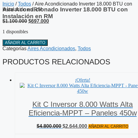
Inicio
/
Todos
/ Aire Acondicionado Inverter 18.000 BTU con
Aire Acondicionado Inverter 18.000 BTU con
Instalación en RM
Instalación en RM
El
El
$
1.100.000
$
697.000
precio
precio
1 disponibles
original
actual
era:
es:
Aire
AÑADIR AL CARRITO
$1.100.000.
$697.000.
Acondicionado
Categorías
Aires Acondicionados
,
Todos
Inverter
18.000
PRODUCTOS RELACIONADOS
BTU
con
Instalación
¡Oferta!
en
RM
cantidad
Kit C Inversor 8.000 Watts Alta
Eficiencia-MPPT – Paneles 450w
El
El
$
4.800.000
$
2.644.000
AÑADIR AL CARRITO
precio
precio
original
actual