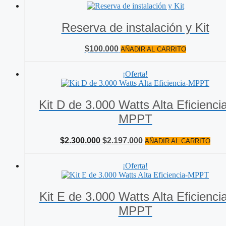
era:
es:
$4.800.000.
$2.644.000.
Reserva de instalación y Kit
$
100.000
AÑADIR AL CARRITO
¡Oferta!
Kit D de 3.000 Watts Alta Eficienci
MPPT
El
El
$
2.300.000
$
2.197.000
AÑADIR AL CARRITO
precio
precio
original
actual
¡Oferta!
era:
es:
$2.300.000.
$2.197.000.
Kit E de 3.000 Watts Alta Eficienci
MPPT