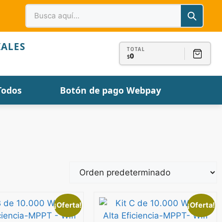
IALES
TOTAL
0
$
Todos
Botón de pago Webpay
¡Oferta!
¡Oferta!