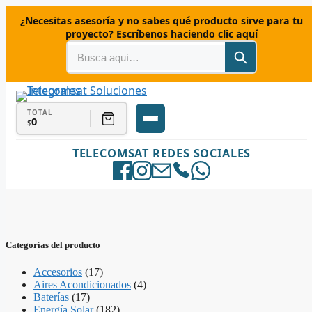
Saltar
¿Necesitas asesoría y no sabes qué producto sirve para tu
al
proyecto? Escríbenos haciendo clic aquí
contenido
TOTAL
0
$
TELECOMSAT REDES SOCIALES
Categorías del producto
Accesorios
(17)
Aires Acondicionados
(4)
Baterías
(17)
Energía Solar
(182)