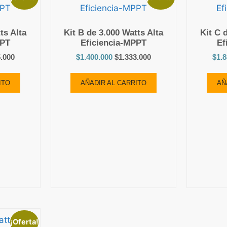
ts Alta
Kit B de 3.000 Watts Alta
Kit C 
PPT
Eficiencia-MPPT
Ef
5.000
$
1.400.000
$
1.333.000
$
1.
ITO
AÑADIR AL CARRITO
AÑ
¡Oferta!