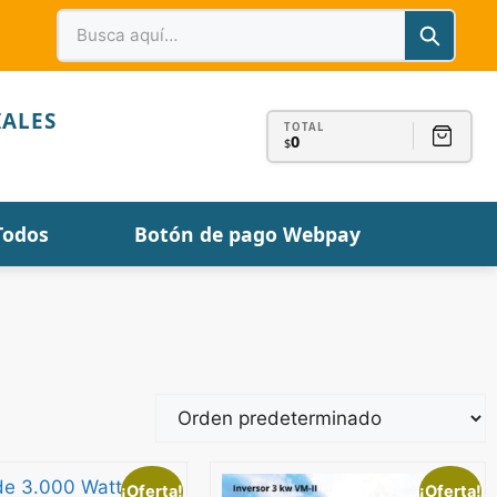
IALES
TOTAL
0
$
Todos
Botón de pago Webpay
¡Oferta!
¡Oferta!