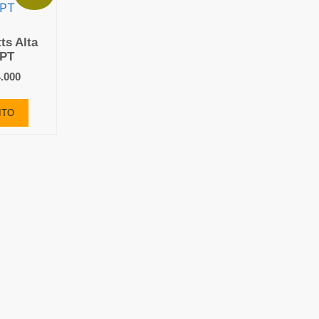
ts Alta
PPT
4.000
ITO