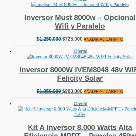
era:
es:
$645.000.
$500.000.
Inversor Must 8000w – Opcional
Wifi y Paralelo
El
El
$
1.250.000
$
725.000
AÑADIR AL CARRITO
precio
precio
original
actual
¡Oferta!
era:
es:
$1.250.000.
$725.000.
Inversor 8000W IVEM8048 48v WI
Felicity Solar
El
El
$
1.250.000
$
980.000
AÑADIR AL CARRITO
precio
precio
original
actual
¡Oferta!
era:
es:
$1.250.000.
$980.000.
Kit A Inversor 8.000 Watts Alta
Eficiencia-MPPT – Paneles 450w