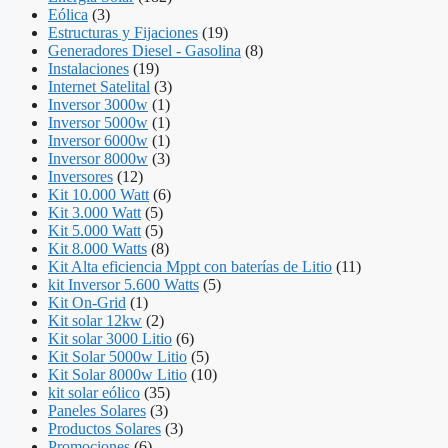
Eólica
(3)
Estructuras y Fijaciones
(19)
Generadores Diesel - Gasolina
(8)
Instalaciones
(19)
Internet Satelital
(3)
Inversor 3000w
(1)
Inversor 5000w
(1)
Inversor 6000w
(1)
Inversor 8000w
(3)
Inversores
(12)
Kit 10.000 Watt
(6)
Kit 3.000 Watt
(5)
Kit 5.000 Watt
(5)
Kit 8.000 Watts
(8)
Kit Alta eficiencia Mppt con baterías de Litio
(11)
kit Inversor 5.600 Watts
(5)
Kit On-Grid
(1)
Kit solar 12kw
(2)
Kit solar 3000 Litio
(6)
Kit Solar 5000w Litio
(5)
Kit Solar 8000w Litio
(10)
kit solar eólico
(35)
Paneles Solares
(3)
Productos Solares
(3)
Promociones
(6)