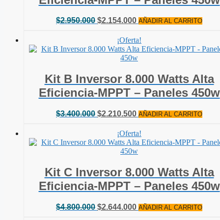
El
El
$
2.950.000
$
2.154.000
AÑADIR AL CARRITO
precio
precio
original
actual
¡Oferta!
era:
es:
$2.950.000.
$2.154.000.
Kit B Inversor 8.000 Watts Alta
Eficiencia-MPPT – Paneles 450w
El
El
$
3.400.000
$
2.210.500
AÑADIR AL CARRITO
precio
precio
original
actual
¡Oferta!
era:
es:
$3.400.000.
$2.210.500.
Kit C Inversor 8.000 Watts Alta
Eficiencia-MPPT – Paneles 450w
El
El
$
4.800.000
$
2.644.000
AÑADIR AL CARRITO
precio
precio