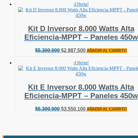
original
actual
¡Oferta!
era:
es:
$4.800.000.
$2.644.000.
Kit D Inversor 8.000 Watts Alta
Eficiencia-MPPT – Paneles 450w
El
El
$
5.300.000
$
2.987.500
AÑADIR AL CARRITO
precio
precio
original
actual
¡Oferta!
era:
es:
$5.300.000.
$2.987.500.
Kit E Inversor 8.000 Watts Alta
Eficiencia-MPPT – Paneles 450w
El
El
$
5.300.000
$
3.550.100
AÑADIR AL CARRITO
precio
precio
original
actual
era:
es:
$5.300.000.
$3.550.100.