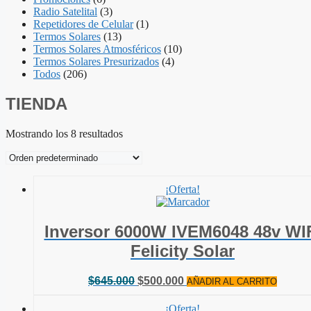
Radio Satelital
(3)
Repetidores de Celular
(1)
Termos Solares
(13)
Termos Solares Atmosféricos
(10)
Termos Solares Presurizados
(4)
Todos
(206)
TIENDA
Mostrando los 8 resultados
¡Oferta!
Inversor 6000W IVEM6048 48v WI
Felicity Solar
El
El
$
645.000
$
500.000
AÑADIR AL CARRITO
precio
precio
original
actual
¡Oferta!