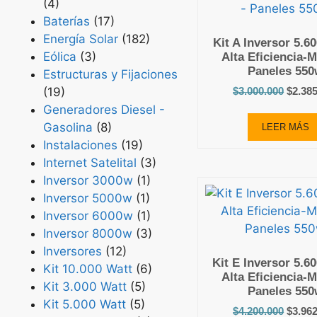
(4)
Baterías
(17)
Energía Solar
(182)
Kit A Inversor 5.6
Eólica
(3)
Alta Eficiencia-
Paneles 550
Estructuras y Fijaciones
(19)
$
3.000.000
$
2.38
Generadores Diesel -
Gasolina
(8)
LEER MÁS
Instalaciones
(19)
Internet Satelital
(3)
Inversor 3000w
(1)
Inversor 5000w
(1)
Inversor 6000w
(1)
Inversor 8000w
(3)
Inversores
(12)
Kit E Inversor 5.6
Kit 10.000 Watt
(6)
Alta Eficiencia-
Kit 3.000 Watt
(5)
Paneles 550
Kit 5.000 Watt
(5)
$
4.200.000
$
3.96