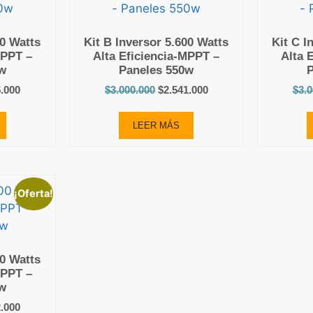
00 Watts
Kit B Inversor 5.600 Watts
Kit C I
MPPT –
Alta Eficiencia-MPPT –
Alta 
w
Paneles 550w
5.000
$
3.000.000
$
2.541.000
$
3.
LEER MÁS
¡Oferta!
00 Watts
MPPT –
w
2.000