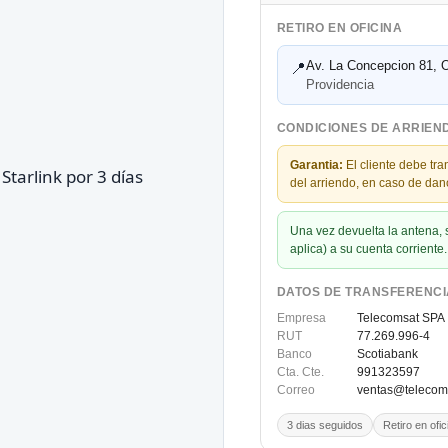
RETIRO EN OFICINA
Av. La Concepcion 81, O
📍
Providencia
CONDICIONES DE ARRIEN
Garantia:
El cliente debe tra
del arriendo, en caso de dan
Una vez devuelta la antena, se
aplica) a su cuenta corriente.
DATOS DE TRANSFERENCI
Empresa
Telecomsat SPA
RUT
77.269.996-4
Banco
Scotiabank
Cta. Cte.
991323597
Correo
ventas@telecoms
3 dias seguidos
Retiro en ofic