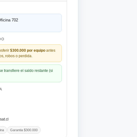
ficina 702
DO
nsferir
$300.000 por equipo
antes
os, robos o perdida.
 transfiere el saldo restante (si
A
at.cl
ina
Garantia $300.000