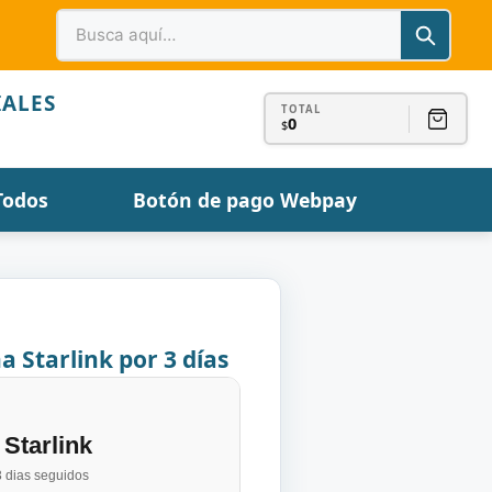
IALES
TOTAL
0
$
Todos
Botón de pago Webpay
 Starlink por 3 días
Starlink
 3 dias seguidos