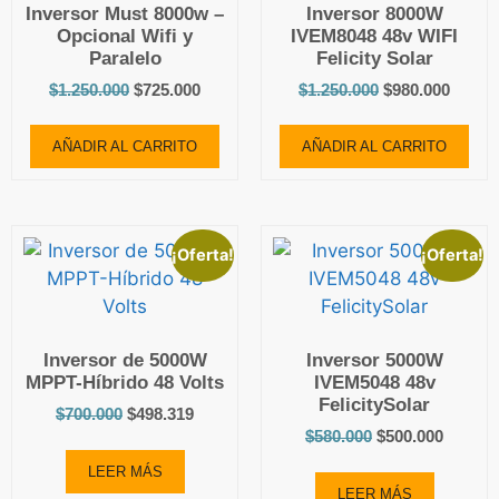
Inversor Must 8000w –
Inversor 8000W
Opcional Wifi y
IVEM8048 48v WIFI
Paralelo
Felicity Solar
$
1.250.000
$
725.000
$
1.250.000
$
980.000
AÑADIR AL CARRITO
AÑADIR AL CARRITO
¡Oferta!
¡Oferta!
Inversor de 5000W
Inversor 5000W
MPPT-Híbrido 48 Volts
IVEM5048 48v
FelicitySolar
$
700.000
$
498.319
$
580.000
$
500.000
LEER MÁS
LEER MÁS