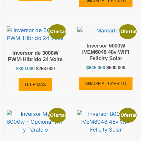
AÑADIR AL CARRITO
¡Oferta!
¡Oferta!
Inversor 6000W
IVEM6048 48v WIFI
Inversor de 3000W
Felicity Solar
PWM-Híbrido 24 Volts
$
645.000
$
500.000
$
300.000
$
253.000
AÑADIR AL CARRITO
LEER MÁS
¡Oferta!
¡Oferta!