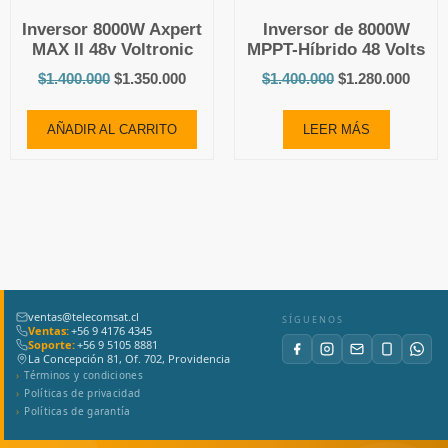
Inversor 8000W Axpert
Inversor de 8000W
MAX II 48v Voltronic
MPPT-Híbrido 48 Volts
$
1.400.000
$
1.350.000
$
1.400.000
$
1.280.000
AÑADIR AL CARRITO
LEER MÁS
ventas@telecomsat.cl
SÍGUENOS
Ventas:
+56 9 4176 4345
Soporte:
+56 9 5105 8881
La Concepción 81, Of. 702, Providencia
Términos y condiciones
Políticas de privacidad
Políticas de garantía