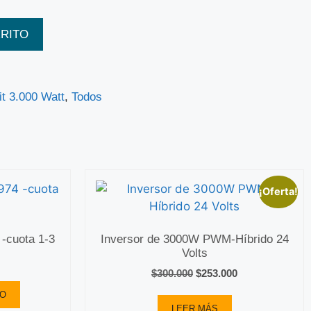
RRITO
it 3.000 Watt
,
Todos
¡Oferta!
 -cuota 1-3
Inversor de 3000W PWM-Híbrido 24
Volts
$
300.000
$
253.000
TO
LEER MÁS