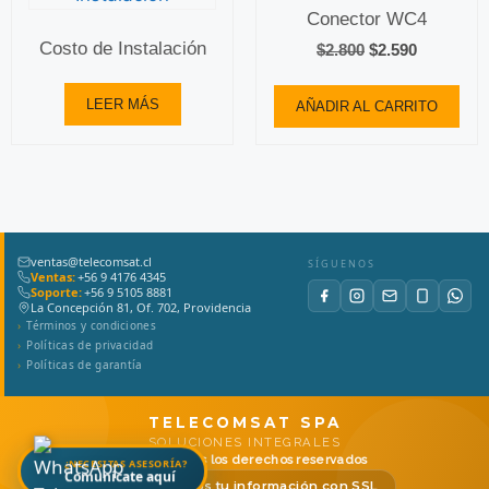
Conector WC4
Costo de Instalación
$
2.800
$
2.590
LEER MÁS
AÑADIR AL CARRITO
ventas@telecomsat.cl
SÍGUENOS
Ventas:
+56 9 4176 4345
Soporte:
+56 9 5105 8881
La Concepción 81, Of. 702, Providencia
Términos y condiciones
Políticas de privacidad
Políticas de garantía
TELECOMSAT SPA
SOLUCIONES INTEGRALES
© 2026
Todos los derechos reservados
¿NECESITAS ASESORÍA?
Comunícate aquí
Protegemos tu información con SSL