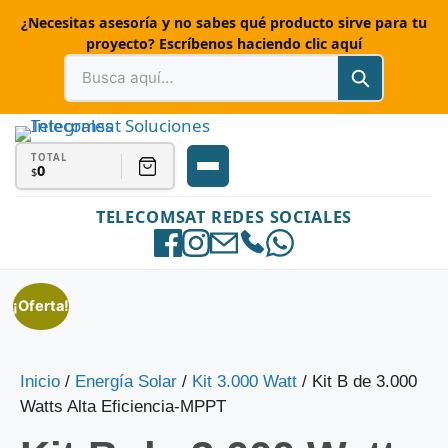
¿Necesitas asesoría y no sabes qué producto sirve para tu
proyecto? Escríbenos haciendo clic aquí
TOTAL
0
$
TELECOMSAT REDES SOCIALES
¡Oferta!
Inicio
/
Energía Solar
/
Kit 3.000 Watt
/ Kit B de 3.000
Watts Alta Eficiencia-MPPT