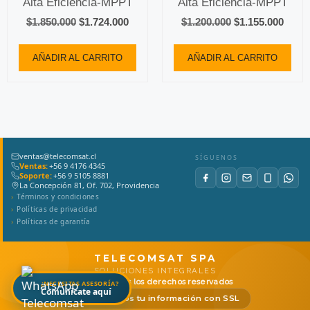
Alta Eficiencia-MPPT
Alta Eficiencia-MPPT
$
1.850.000
$
1.724.000
$
1.200.000
$
1.155.000
AÑADIR AL CARRITO
AÑADIR AL CARRITO
ventas@telecomsat.cl
SÍGUENOS
Ventas:
+56 9 4176 4345
Soporte:
+56 9 5105 8881
La Concepción 81, Of. 702, Providencia
Términos y condiciones
Políticas de privacidad
Políticas de garantía
TELECOMSAT SPA
SOLUCIONES INTEGRALES
© 2026
Todos los derechos reservados
¿NECESITAS ASESORÍA?
Comunícate aquí
Protegemos tu información con SSL