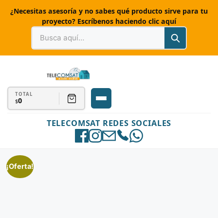
¿Necesitas asesoría y no sabes qué producto sirve para tu
proyecto? Escríbenos haciendo clic aquí
TOTAL
0
$
TELECOMSAT REDES SOCIALES
¡Oferta!