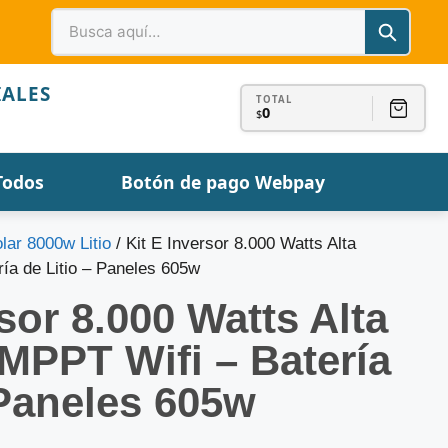
IALES
TOTAL
0
$
Todos
Botón de pago Webpay
olar 8000w Litio
/ Kit E Inversor 8.000 Watts Alta
ría de Litio – Paneles 605w
sor 8.000 Watts Alta
-MPPT Wifi – Batería
 Paneles 605w