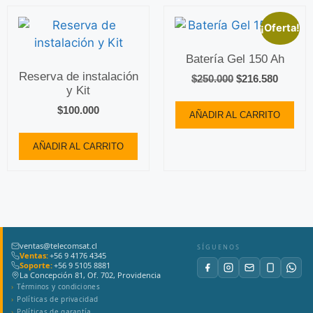
¡Oferta!
Batería Gel 150 Ah
Reserva de instalación
$
250.000
$
216.580
y Kit
$
100.000
AÑADIR AL CARRITO
AÑADIR AL CARRITO
ventas@telecomsat.cl
SÍGUENOS
Ventas:
+56 9 4176 4345
Soporte:
+56 9 5105 8881
La Concepción 81, Of. 702, Providencia
Términos y condiciones
Políticas de privacidad
Políticas de garantía