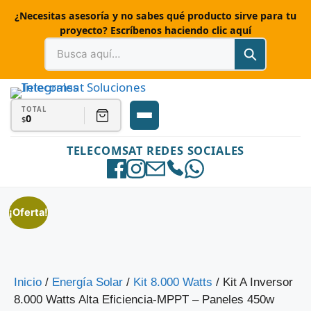
¿Necesitas asesoría y no sabes qué producto sirve para tu
proyecto? Escríbenos haciendo clic aquí
TOTAL
0
$
TELECOMSAT REDES SOCIALES
¡Oferta!
Inicio
/
Energía Solar
/
Kit 8.000 Watts
/ Kit A Inversor
8.000 Watts Alta Eficiencia-MPPT – Paneles 450w