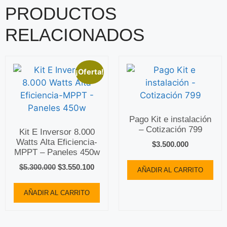
PRODUCTOS
RELACIONADOS
¡Oferta!
Pago Kit e instalación
– Cotización 799
Kit E Inversor 8.000
Watts Alta Eficiencia-
$
3.500.000
MPPT – Paneles 450w
$
5.300.000
$
3.550.100
AÑADIR AL CARRITO
AÑADIR AL CARRITO