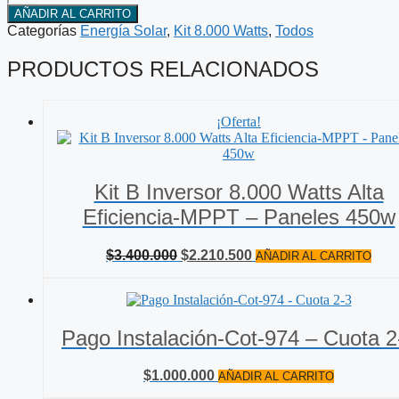
E
AÑADIR AL CARRITO
Inversor
Categorías
Energía Solar
,
Kit 8.000 Watts
,
Todos
8.000
Watts
PRODUCTOS RELACIONADOS
Alta
Eficiencia-
MPPT
-
¡Oferta!
Paneles
450w
cantidad
Kit B Inversor 8.000 Watts Alta
Eficiencia-MPPT – Paneles 450w
El
El
$
3.400.000
$
2.210.500
AÑADIR AL CARRITO
precio
precio
original
actual
era:
es:
$3.400.000.
$2.210.500.
Pago Instalación-Cot-974 – Cuota 2
$
1.000.000
AÑADIR AL CARRITO