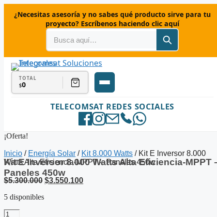
Saltar
¿Necesitas asesoría y no sabes qué producto sirve para tu
al
proyecto? Escríbenos haciendo clic aquí
contenido
TOTAL
0
$
TELECOMSAT REDES SOCIALES
¡Oferta!
Inicio
/
Energía Solar
/
Kit 8.000 Watts
/ Kit E Inversor 8.000
Kit E Inversor 8.000 Watts Alta Eficiencia-MPPT 
Watts Alta Eficiencia-MPPT – Paneles 450w
Paneles 450w
El
El
$
5.300.000
$
3.550.100
precio
precio
5 disponibles
original
actual
era:
es:
Kit
$5.300.000.
$3.550.100.