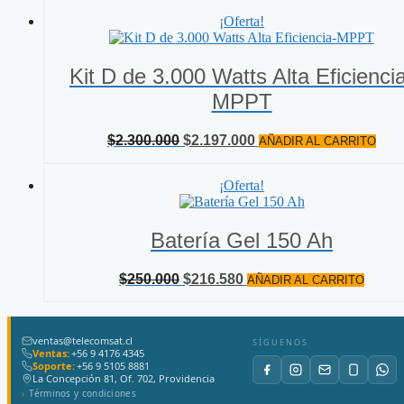
¡Oferta!
Kit D de 3.000 Watts Alta Eficienci
MPPT
El
El
$
2.300.000
$
2.197.000
AÑADIR AL CARRITO
precio
precio
original
actual
¡Oferta!
era:
es:
$2.300.000.
$2.197.000.
Batería Gel 150 Ah
El
El
$
250.000
$
216.580
AÑADIR AL CARRITO
precio
precio
original
actual
era:
es:
ventas@telecomsat.cl
$250.000.
$216.580.
SÍGUENOS
Ventas:
+56 9 4176 4345
Soporte:
+56 9 5105 8881
La Concepción 81, Of. 702, Providencia
Términos y condiciones