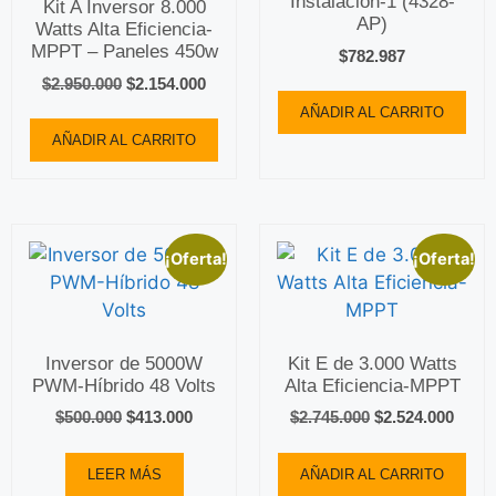
Instalación-1 (4328-
Kit A Inversor 8.000
AP)
Watts Alta Eficiencia-
MPPT – Paneles 450w
$
782.987
$
2.950.000
$
2.154.000
AÑADIR AL CARRITO
AÑADIR AL CARRITO
¡Oferta!
¡Oferta!
Inversor de 5000W
Kit E de 3.000 Watts
PWM-Híbrido 48 Volts
Alta Eficiencia-MPPT
$
500.000
$
413.000
$
2.745.000
$
2.524.000
LEER MÁS
AÑADIR AL CARRITO