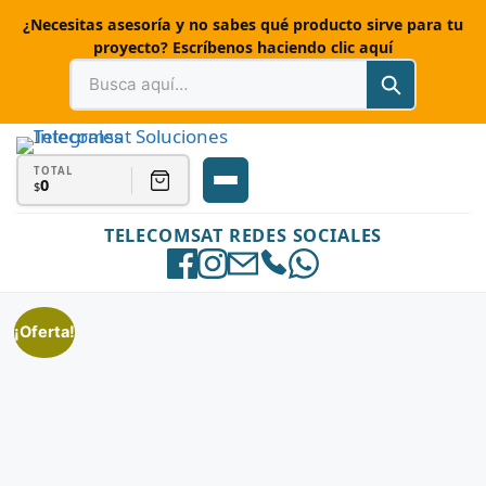
¿Necesitas asesoría y no sabes qué producto sirve para tu
proyecto? Escríbenos haciendo clic aquí
TOTAL
0
$
TELECOMSAT REDES SOCIALES
¡Oferta!