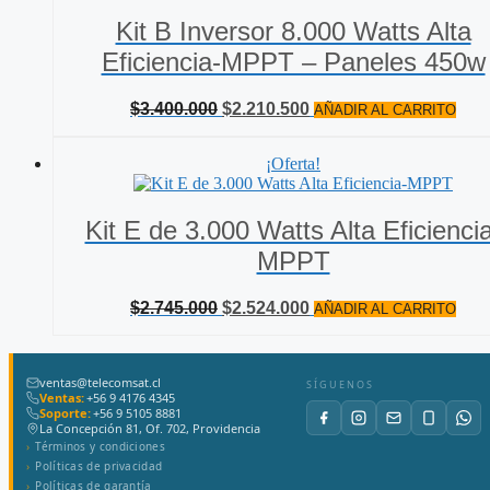
Kit B Inversor 8.000 Watts Alta
Eficiencia-MPPT – Paneles 450w
El
El
$
3.400.000
$
2.210.500
AÑADIR AL CARRITO
precio
precio
original
actual
¡Oferta!
era:
es:
$3.400.000.
$2.210.500.
Kit E de 3.000 Watts Alta Eficienci
MPPT
El
El
$
2.745.000
$
2.524.000
AÑADIR AL CARRITO
precio
precio
original
actual
era:
es:
ventas@telecomsat.cl
$2.745.000.
$2.524.000.
SÍGUENOS
Ventas:
+56 9 4176 4345
Soporte:
+56 9 5105 8881
La Concepción 81, Of. 702, Providencia
Términos y condiciones
Políticas de privacidad
Políticas de garantía