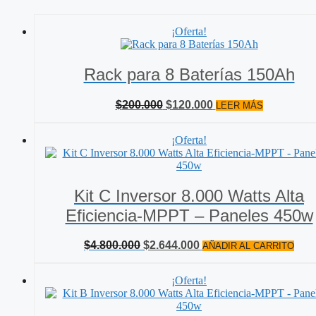
¡Oferta!
Rack para 8 Baterías 150Ah
El
El
$
200.000
$
120.000
LEER MÁS
precio
precio
original
actual
¡Oferta!
era:
es:
$200.000.
$120.000.
Kit C Inversor 8.000 Watts Alta
Eficiencia-MPPT – Paneles 450w
El
El
$
4.800.000
$
2.644.000
AÑADIR AL CARRITO
precio
precio
original
actual
¡Oferta!
era:
es:
$4.800.000.
$2.644.000.