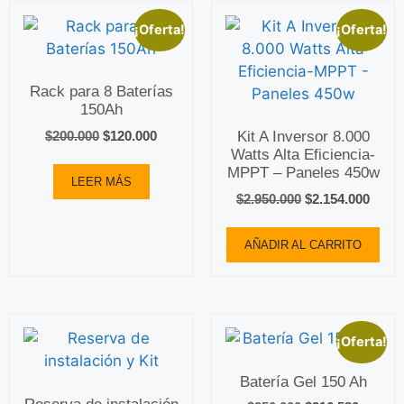
¡Oferta!
¡Oferta!
Rack para 8 Baterías
150Ah
Kit A Inversor 8.000
$
200.000
$
120.000
Watts Alta Eficiencia-
MPPT – Paneles 450w
LEER MÁS
$
2.950.000
$
2.154.000
AÑADIR AL CARRITO
¡Oferta!
Batería Gel 150 Ah