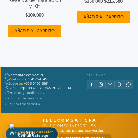
Reserva de instalación
$
250.000
$
216.580
y Kit
$
100.000
AÑADIR AL CARRITO
AÑADIR AL CARRITO
ventas@telecomsat.cl
SÍGUENOS
Ventas:
+56 9 4176 4345
Soporte:
+56 9 5105 8881
La Concepción 81, Of. 702, Providencia
Términos y condiciones
Políticas de privacidad
Políticas de garantía
TELECOMSAT SPA
SOLUCIONES INTEGRALES
© 2026
Todos los derechos reservados
¿NECESITAS ASESORÍA?
Comunícate aquí
Protegemos tu información con SSL