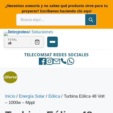
¿Necesitas asesoría y no sabes qué producto sirve para tu
proyecto? Escríbenos haciendo clic aquí
TOTAL
0
$
TELECOMSAT REDES SOCIALES
¡Oferta!
Inicio
/
Energía Solar
/
Eólica
/ Turbina Eólica 48 Volt
– 1000w – Mppt