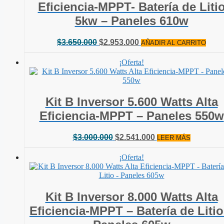
Eficiencia-MPPT- Batería de Liti
5kw – Paneles 610w
El
El
$
3.650.000
$
2.953.000
AÑADIR AL CARRITO
precio
precio
original
actual
¡Oferta!
era:
es:
$3.650.000.
$2.953.000.
Kit B Inversor 5.600 Watts Alta
Eficiencia-MPPT – Paneles 550w
El
El
$
3.000.000
$
2.541.000
LEER MÁS
precio
precio
original
actual
¡Oferta!
era:
es:
$3.000.000.
$2.541.000.
Kit B Inversor 8.000 Watts Alta
Eficiencia-MPPT – Batería de Litio