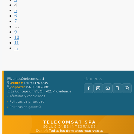
4
5
6
7
…
9
10
11
→
ventas@telecomsat.cl
SÍGUENOS
Ventas:
+56 9 4176 4345
Soporte:
+56 9 5105 8881
La Concepción 81, Of. 702, Providencia
Términos y condiciones
Políticas de privacidad
Políticas de garantía
TELECOMSAT SPA
SOLUCIONES INTEGRALES
© 2026
Todos los derechos reservados