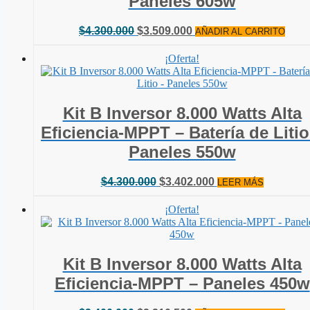
Paneles 605w
El
El
$
4.300.000
$
3.509.000
AÑADIR AL CARRITO
precio
precio
original
actual
¡Oferta!
era:
es:
$4.300.000.
$3.509.000.
Kit B Inversor 8.000 Watts Alta
Eficiencia-MPPT – Batería de Litio
Paneles 550w
El
El
$
4.300.000
$
3.402.000
LEER MÁS
precio
precio
original
actual
¡Oferta!
era:
es:
$4.300.000.
$3.402.000.
Kit B Inversor 8.000 Watts Alta
Eficiencia-MPPT – Paneles 450w