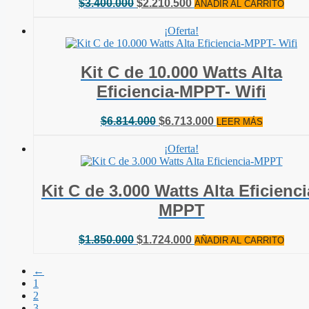
El
El
$
3.400.000
$
2.210.500
AÑADIR AL CARRITO
precio
precio
original
actual
¡Oferta!
era:
es:
$3.400.000.
$2.210.500.
Kit C de 10.000 Watts Alta
Eficiencia-MPPT- Wifi
El
El
$
6.814.000
$
6.713.000
LEER MÁS
precio
precio
original
actual
¡Oferta!
era:
es:
$6.814.000.
$6.713.000.
Kit C de 3.000 Watts Alta Eficienci
MPPT
El
El
$
1.850.000
$
1.724.000
AÑADIR AL CARRITO
precio
precio
original
actual
←
era:
es:
1
$1.850.000.
$1.724.000.
2
3