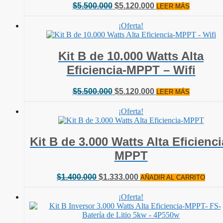
El
El
$
5.500.000
$
5.120.000
LEER MÁS
precio
precio
original
actual
¡Oferta!
era:
es:
$5.500.000.
$5.120.000.
Kit B de 10.000 Watts Alta
Eficiencia-MPPT – Wifi
El
El
$
5.500.000
$
5.120.000
LEER MÁS
precio
precio
original
actual
¡Oferta!
era:
es:
$5.500.000.
$5.120.000.
Kit B de 3.000 Watts Alta Eficienci
MPPT
El
El
$
1.400.000
$
1.333.000
AÑADIR AL CARRITO
precio
precio
original
actual
¡Oferta!
era:
es:
$1.400.000.
$1.333.000.