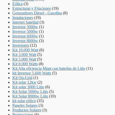
Eólica
(3)
Estructuras y Fijaciones
(19)
Generadores Diesel - Gasolina
(8)
Instalaciones
(19)
Internet Satelital
(3)
Inversor 3000w
(1)
Inversor 5000w
(1)
Inversor 6000w
(1)
Inversor 8000w
(3)
Inversores
(12)
Kit 10.000 Watt
(6)
Kit 3.000 Watt
(5)
Kit 5.000 Watt
(5)
Kit 8.000 Watts
(8)
Kit Alta eficiencia Mppt con baterías de Litio
(11)
kit Inversor 5.600 Watts
(5)
Kit On-Grid
(1)
Kit solar 12kw
(2)
Kit solar 3000 Litio
(6)
Kit Solar 5000w Litio
(5)
Kit Solar 8000w Litio
(10)
kit solar eólico
(35)
Paneles Solares
(3)
Productos Solares
(3)
Promociones
(6)