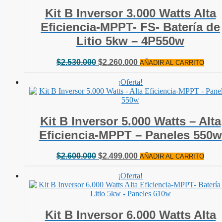
Kit B Inversor 3.000 Watts Alta
Eficiencia-MPPT- FS- Batería de
Litio 5kw – 4P550w
El
El
$
2.530.000
$
2.260.000
AÑADIR AL CARRITO
precio
precio
original
actual
¡Oferta!
era:
es:
$2.530.000.
$2.260.000.
Kit B Inversor 5.000 Watts – Alta
Eficiencia-MPPT – Paneles 550w
El
El
$
2.600.000
$
2.499.000
AÑADIR AL CARRITO
precio
precio
original
actual
¡Oferta!
era:
es:
$2.600.000.
$2.499.000.
Kit B Inversor 6.000 Watts Alta