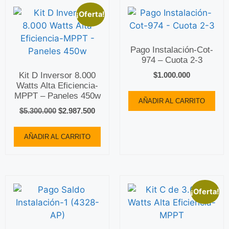
¡Oferta!
Pago Instalación-Cot-
974 – Cuota 2-3
Kit D Inversor 8.000
$
1.000.000
Watts Alta Eficiencia-
MPPT – Paneles 450w
AÑADIR AL CARRITO
$
5.300.000
$
2.987.500
AÑADIR AL CARRITO
¡Oferta!