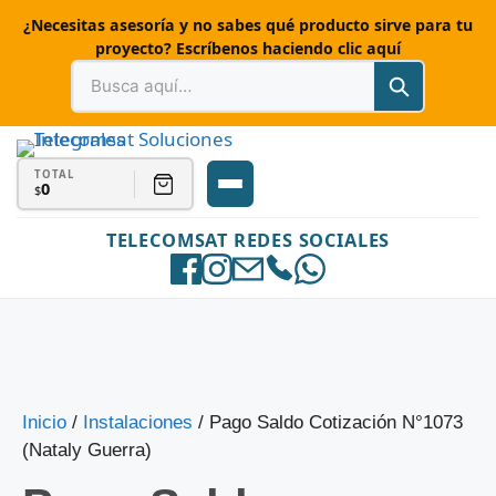
¿Necesitas asesoría y no sabes qué producto sirve para tu
proyecto? Escríbenos haciendo clic aquí
TOTAL
0
$
TELECOMSAT REDES SOCIALES
Inicio
/
Instalaciones
/ Pago Saldo Cotización N°1073
(Nataly Guerra)