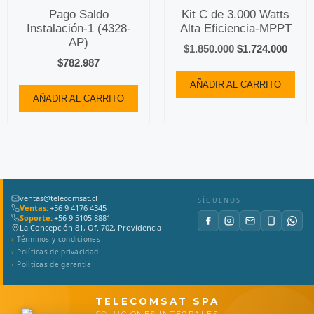
Pago Saldo
Kit C de 3.000 Watts
Instalación-1 (4328-
Alta Eficiencia-MPPT
AP)
$
1.850.000
$
1.724.000
$
782.987
AÑADIR AL CARRITO
AÑADIR AL CARRITO
ventas@telecomsat.cl
SÍGUENOS
Ventas:
+56 9 4176 4345
Soporte:
+56 9 5105 8881
La Concepción 81, Of. 702, Providencia
Términos y condiciones
Políticas de privacidad
Políticas de garantía
TELECOMSAT SPA