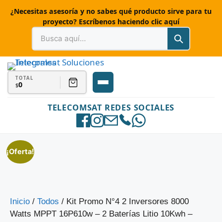
¿Necesitas asesoría y no sabes qué producto sirve para tu
proyecto? Escríbenos haciendo clic aquí
TOTAL
0
$
TELECOMSAT REDES SOCIALES
¡Oferta!
Inicio
/
Todos
/ Kit Promo N°4 2 Inversores 8000
Watts MPPT 16P610w – 2 Baterías Litio 10Kwh –