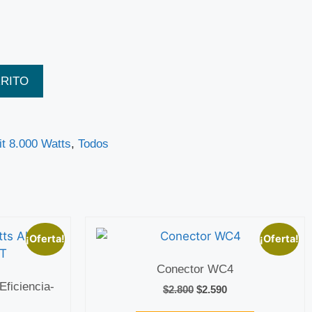
RRITO
it 8.000 Watts
,
Todos
¡Oferta!
¡Oferta!
Conector WC4
Eficiencia-
$
2.800
$
2.590