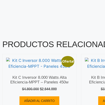
PRODUCTOS RELACIONA
¡Oferta!
Kit C Inversor 8.000 Watts Alta
Kit B I
Eficiencia-MPPT – Paneles 450w
Eficienc
$
4.800.000
$
2.644.000
$
3
AÑADIR AL CARRITO
A