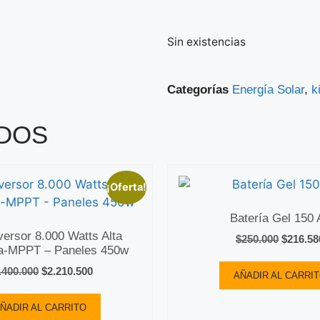
Sin existencias
Categorías
Energía Solar
,
k
DOS
¡Oferta!
Batería Gel 150 
nversor 8.000 Watts Alta
$
250.000
$
216.58
ia-MPPT – Paneles 450w
.400.000
$
2.210.500
AÑADIR AL CARRI
ÑADIR AL CARRITO