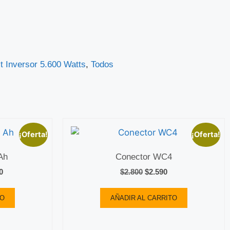
it Inversor 5.600 Watts
,
Todos
¡Oferta!
¡Oferta!
Ah
Conector WC4
0
$
2.800
$
2.590
TO
AÑADIR AL CARRITO