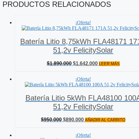
PRODUCTOS RELACIONADOS
¡Oferta!
Batería Litio 8,75kWh FLA48171 17
51,2v FelicitySolar
El
El
$
1.890.000
$
1.642.000
LEER MÁS
precio
precio
original
actual
¡Oferta!
era:
es:
$1.890.000.
$1.642.000.
Batería Litio 5kWh FLA48100 100
51,2v FelicitySolar
El
El
$
950.000
$
890.000
AÑADIR AL CARRITO
precio
precio
original
actual
¡Oferta!
era:
es: