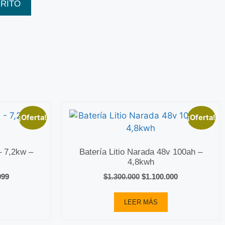
RRITO
¡Oferta!
¡Oferta!
– 7,2kw –
Batería Litio Narada 48v 100ah –
4,8kwh
099
$
1.300.000
$
1.100.000
LEER MÁS