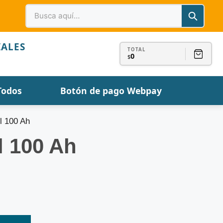
IALES
TOTAL
0
$
Todos
Botón de pago Webpay
l 100 Ah
l 100 Ah