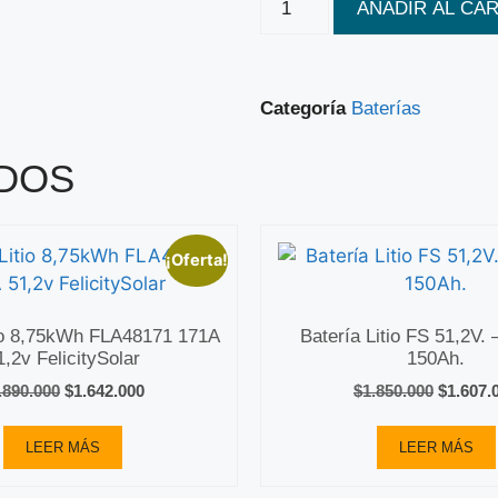
AÑADIR AL CA
Categoría
Baterías
DOS
¡Oferta!
tio 8,75kWh FLA48171 171A
Batería Litio FS 51,2V. 
1,2v FelicitySolar
150Ah.
.890.000
$
1.642.000
$
1.850.000
$
1.607.
LEER MÁS
LEER MÁS