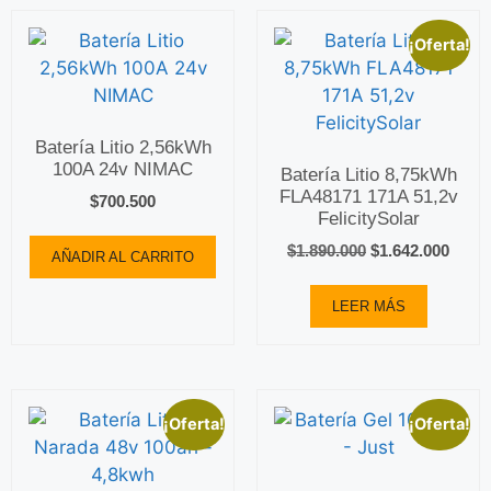
¡Oferta!
Batería Litio 2,56kWh
100A 24v NIMAC
Batería Litio 8,75kWh
FLA48171 171A 51,2v
$
700.500
FelicitySolar
$
1.890.000
$
1.642.000
AÑADIR AL CARRITO
LEER MÁS
¡Oferta!
¡Oferta!