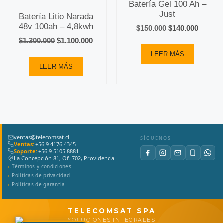
Batería Gel 100 Ah –
Just
Batería Litio Narada
48v 100ah – 4,8kwh
$
150.000
$
140.000
$
1.300.000
$
1.100.000
LEER MÁS
LEER MÁS
ventas@telecomsat.cl
SÍGUENOS
Ventas:
+56 9 4176 4345
Soporte:
+56 9 5105 8881
La Concepción 81, Of. 702, Providencia
Términos y condiciones
Políticas de privacidad
Políticas de garantía
TELECOMSAT SPA
SOLUCIONES INTEGRALES