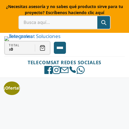
¿Necesitas asesoría y no sabes qué producto sirve para tu
proyecto? Escríbenos haciendo clic aquí
TOTAL
0
$
TELECOMSAT REDES SOCIALES
¡Oferta!