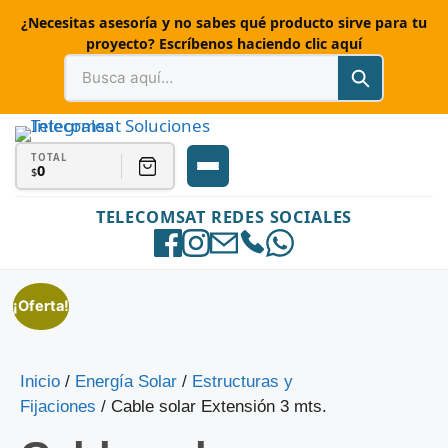
¿Necesitas asesoría y no sabes qué producto sirve para tu
proyecto? Escríbenos haciendo clic aquí
TOTAL
0
$
TELECOMSAT REDES SOCIALES
¡Oferta!
Inicio
/
Energía Solar
/
Estructuras y
Fijaciones
/ Cable solar Extensión 3 mts.