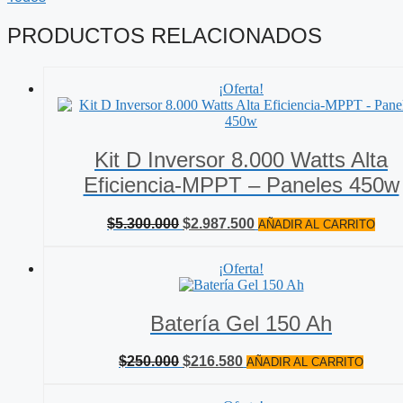
Inox.
150L
PRODUCTOS RELACIONADOS
cantidad
¡Oferta!
Kit D Inversor 8.000 Watts Alta
Eficiencia-MPPT – Paneles 450w
El
El
$
5.300.000
$
2.987.500
AÑADIR AL CARRITO
precio
precio
original
actual
¡Oferta!
era:
es:
$5.300.000.
$2.987.500.
Batería Gel 150 Ah
El
El
$
250.000
$
216.580
AÑADIR AL CARRITO
precio
precio
original
actual