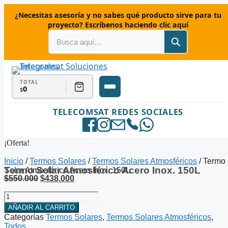
Saltar
¿Necesitas asesoría y no sabes qué producto sirve para tu
al
proyecto? Escríbenos haciendo clic aquí
contenido
TOTAL
0
$
TELECOMSAT REDES SOCIALES
¡Oferta!
Inicio
/
Termos Solares
/
Termos Solares Atmosféricos
/ Termo
Termo Solar Atmosférico Acero Inox. 150L
Solar Atmosférico Acero Inox. 150L
El
El
$
550.000
$
438.000
precio
precio
Termo
original
actual
Solar
era:
es:
AÑADIR AL CARRITO
Atmosférico
$550.000.
$438.000.
Categorías
Termos Solares
,
Termos Solares Atmosféricos
,
Acero
Todos