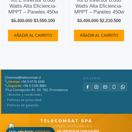
Kit E Inversor 8.000
Kit B Inversor 8.000
Watts Alta Eficiencia-
Watts Alta Eficiencia-
MPPT – Paneles 450w
MPPT – Paneles 450w
$
5.300.000
$
3.550.100
$
3.400.000
$
2.210.500
AÑADIR AL CARRITO
AÑADIR AL CARRITO
ventas@telecomsat.cl
SÍGUENOS
Ventas:
+56 9 4176 4345
Soporte:
+56 9 5105 8881
La Concepción 81, Of. 702, Providencia
Términos y condiciones
Políticas de privacidad
Políticas de garantía
TELECOMSAT SPA
SOLUCIONES INTEGRALES
© 2026
Todos los derechos reservados
¿NECESITAS ASESORÍA?