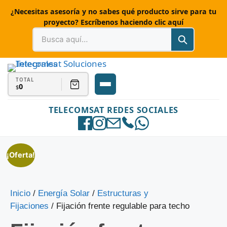
¿Necesitas asesoría y no sabes qué producto sirve para tu
proyecto? Escríbenos haciendo clic aquí
TOTAL
0
$
TELECOMSAT REDES SOCIALES
¡Oferta!
Inicio
/
Energía Solar
/
Estructuras y
Fijaciones
/ Fijación frente regulable para techo