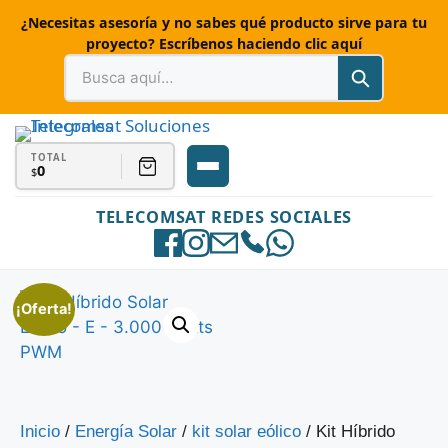
¿Necesitas asesoría y no sabes qué producto sirve para tu
proyecto? Escríbenos haciendo clic aquí
TOTAL
0
$
TELECOMSAT REDES SOCIALES
¡Oferta!
Inicio
/
Energía Solar
/
kit solar eólico
/ Kit Híbrido