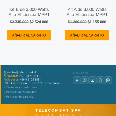
Kit E de 3.000 Watts
Kit A de 3.000 Watts
Alta Eficiencia-MPPT
Alta Eficiencia-MPPT
$
2.745.000
$
2.524.000
$
1.200.000
$
1.155.000
AÑADIR AL CARRITO
AÑADIR AL CARRITO
ventas@telecomsat.cl
SÍGUENOS
Ventas:
+56 9 4176 4345
Soporte:
+56 9 5105 8881
La Concepción 81, Of. 702, Providencia
Términos y condiciones
Políticas de privacidad
Políticas de garantía
TELECOMSAT SPA
SOLUCIONES INTEGRALES