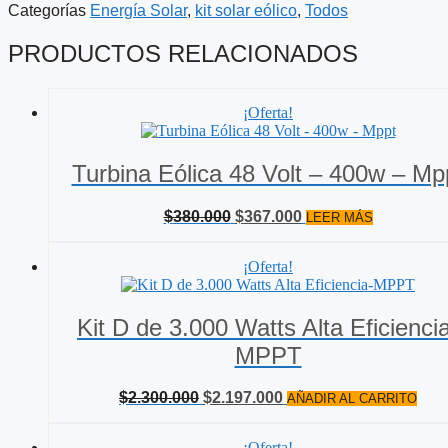
Categorías
Energía Solar
,
kit solar eólico
,
Todos
$1.800.000.
$1.385.000.
PRODUCTOS RELACIONADOS
¡Oferta!
Turbina Eólica 48 Volt – 400w – Mp
El
El
$
380.000
$
367.000
LEER MÁS
precio
precio
original
actual
¡Oferta!
era:
es:
$380.000.
$367.000.
Kit D de 3.000 Watts Alta Eficienci
MPPT
El
El
$
2.300.000
$
2.197.000
AÑADIR AL CARRITO
precio
precio
original
actual
¡Oferta!