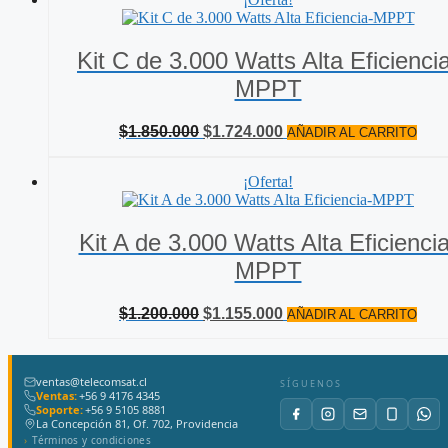
era:
es:
$2.300.000.
$2.197.000.
Kit C de 3.000 Watts Alta Eficienci
MPPT
El
El
$
1.850.000
$
1.724.000
AÑADIR AL CARRITO
precio
precio
original
actual
¡Oferta!
era:
es:
$1.850.000.
$1.724.000.
Kit A de 3.000 Watts Alta Eficiencia
MPPT
El
El
$
1.200.000
$
1.155.000
AÑADIR AL CARRITO
precio
precio
original
actual
era:
es:
ventas@telecomsat.cl
$1.200.000.
$1.155.000.
SÍGUENOS
Ventas:
+56 9 4176 4345
Soporte:
+56 9 5105 8881
La Concepción 81, Of. 702, Providencia
Términos y condiciones