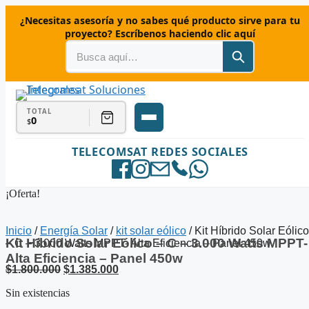
Saltar
¿Necesitas asesoría y no sabes qué producto sirve para tu
al
proyecto? Escríbenos haciendo clic aquí
contenido
TOTAL
0
$
TELECOMSAT REDES SOCIALES
¡Oferta!
Inicio
/
Energía Solar
/
kit solar eólico
/ Kit Híbrido Solar Eólico
Kit Híbrido Solar Eólico – C – 3.000 Watts MPPT-
– C – 3.000 Watts MPPT- Alta Eficiencia – Panel 450w
Alta Eficiencia – Panel 450w
El
El
$
1.800.000
$
1.385.000
precio
precio
Sin existencias
original
actual
era:
es: