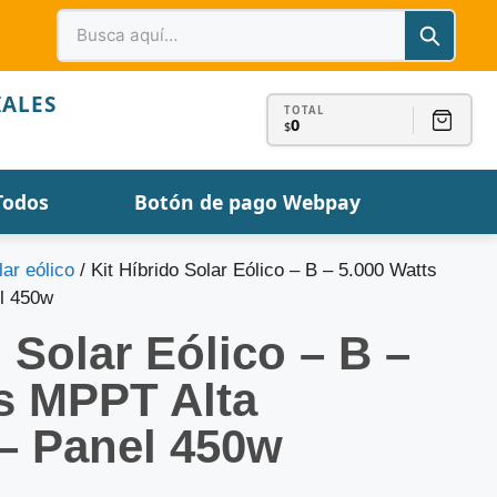
IALES
TOTAL
0
$
Todos
Botón de pago Webpay
lar eólico
/ Kit Híbrido Solar Eólico – B – 5.000 Watts
el 450w
o Solar Eólico – B –
s MPPT Alta
 – Panel 450w