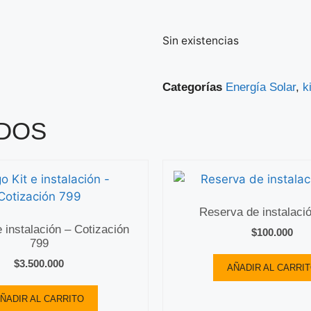
Sin existencias
Categorías
Energía Solar
,
k
DOS
Reserva de instalació
e instalación – Cotización
$
100.000
799
$
3.500.000
AÑADIR AL CARRI
ÑADIR AL CARRITO