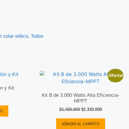
it solar eólico
,
Todos
¡Oferta!
n y Kit
Kit B de 3.000 Watts Alta Eficiencia-
MPPT
$
1.400.000
$
1.333.000
TO
AÑADIR AL CARRITO