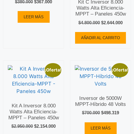
Kit C Inversor 8.000
$
380.000
$
367.000
Watts Alta Eficiencia-
MPPT – Paneles 450w
LEER MÁS
$
4.800.000
$
2.644.000
AÑADIR AL CARRITO
¡Oferta!
¡Oferta!
Inversor de 5000W
MPPT-Híbrido 48 Volts
Kit A Inversor 8.000
Watts Alta Eficiencia-
$
700.000
$
498.319
MPPT – Paneles 450w
$
2.950.000
$
2.154.000
LEER MÁS