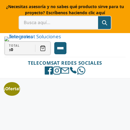
¿Necesitas asesoría y no sabes qué producto sirve para tu
proyecto? Escríbenos haciendo clic aquí
TOTAL
0
$
TELECOMSAT REDES SOCIALES
¡Oferta!