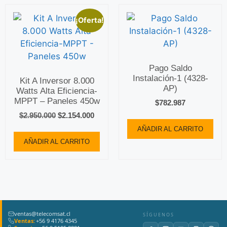
¡Oferta!
Pago Saldo
Instalación-1 (4328-
Kit A Inversor 8.000
AP)
Watts Alta Eficiencia-
MPPT – Paneles 450w
$
782.987
$
2.950.000
$
2.154.000
AÑADIR AL CARRITO
AÑADIR AL CARRITO
ventas@telecomsat.cl
SÍGUENOS
Ventas:
+56 9 4176 4345