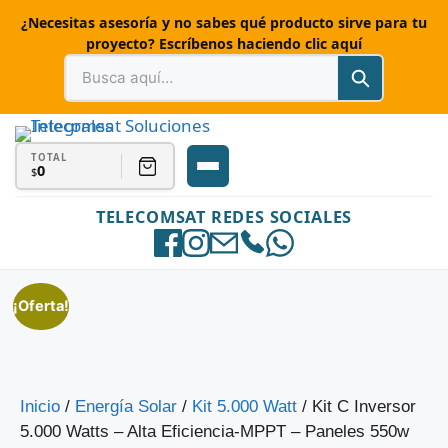
¿Necesitas asesoría y no sabes qué producto sirve para tu
proyecto? Escríbenos haciendo clic aquí
TOTAL
0
$
TELECOMSAT REDES SOCIALES
¡Oferta!
Inicio
/
Energía Solar
/
Kit 5.000 Watt
/ Kit C Inversor
5.000 Watts – Alta Eficiencia-MPPT – Paneles 550w