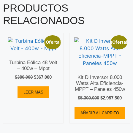
PRODUCTOS
RELACIONADOS
¡Oferta!
¡Oferta!
Turbina Eólica 48 Volt
– 400w – Mppt
Kit D Inversor 8.000
$
380.000
$
367.000
Watts Alta Eficiencia-
MPPT – Paneles 450w
LEER MÁS
$
5.300.000
$
2.987.500
AÑADIR AL CARRITO