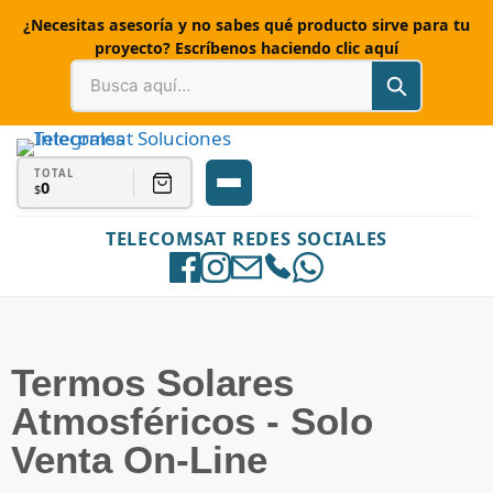
¿Necesitas asesoría y no sabes qué producto sirve para tu
proyecto? Escríbenos haciendo clic aquí
TOTAL
0
$
TELECOMSAT REDES SOCIALES
Termos Solares
Atmosféricos - Solo
Venta On-Line