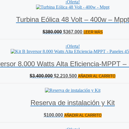
¡Oferta!
Turbina Eólica 48 Volt – 400w – Mpp
El
El
$
380.000
$
367.000
LEER MÁS
precio
precio
original
actual
¡Oferta!
era:
es:
$380.000.
$367.000.
versor 8.000 Watts Alta Eficiencia-MPPT 
El
El
$
3.400.000
$
2.210.500
AÑADIR AL CARRITO
precio
precio
original
actual
era:
es:
$3.400.000.
$2.210.500.
Reserva de instalación y Kit
$
100.000
AÑADIR AL CARRITO