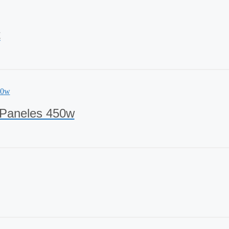
t
– Paneles 450w