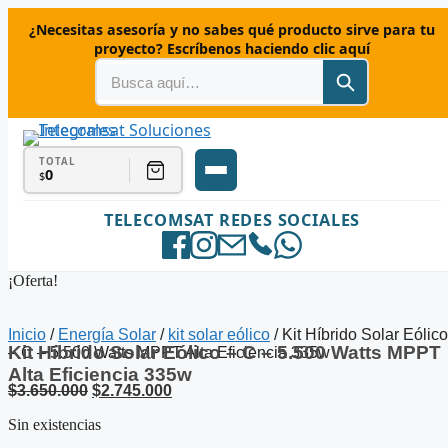
Saltar
¿Necesitas asesoría y no sabes qué producto sirve para tu
al
proyecto? Escríbenos haciendo clic aquí
contenido
TOTAL
0
$
TELECOMSAT REDES SOCIALES
¡Oferta!
Inicio
/
Energía Solar
/
kit solar eólico
/ Kit Híbrido Solar Eólico
Kit Híbrido Solar Eólico – C – 5.500 Watts MPPT
– C – 5.500 Watts MPPT Alta Eficiencia 335w
Alta Eficiencia 335w
El
El
$
3.650.000
$
2.745.000
precio
precio
Sin existencias
original
actual
era:
es: