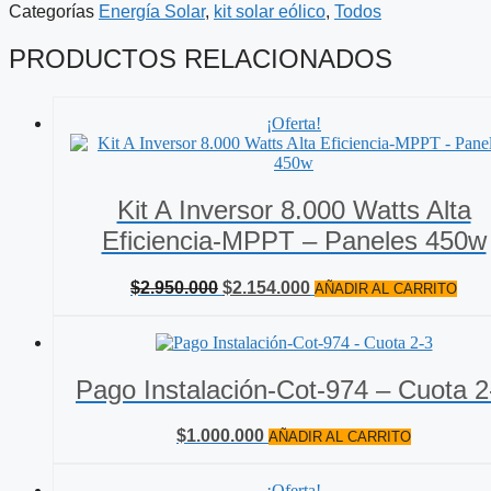
Categorías
Energía Solar
,
kit solar eólico
,
Todos
$3.650.000.
$2.745.000.
PRODUCTOS RELACIONADOS
¡Oferta!
Kit A Inversor 8.000 Watts Alta
Eficiencia-MPPT – Paneles 450w
El
El
$
2.950.000
$
2.154.000
AÑADIR AL CARRITO
precio
precio
original
actual
era:
es:
$2.950.000.
$2.154.000.
Pago Instalación-Cot-974 – Cuota 2
$
1.000.000
AÑADIR AL CARRITO
¡Oferta!