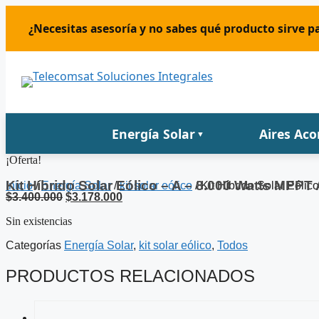
Saltar
al
¿Necesitas asesoría y no sabes qué producto sirve pa
contenido
Energía Solar
Aires Ac
▼
¡Oferta!
Kit Híbrido Solar Eólico – A – 8.000 Watts MPPT 
Inicio
/
Energía Solar
/
kit solar eólico
/ Kit Híbrido Solar Eóli
El
El
$
3.400.000
$
3.178.000
precio
precio
Sin existencias
original
actual
era:
es:
Categorías
Energía Solar
,
kit solar eólico
,
Todos
$3.400.000.
$3.178.000.
PRODUCTOS RELACIONADOS