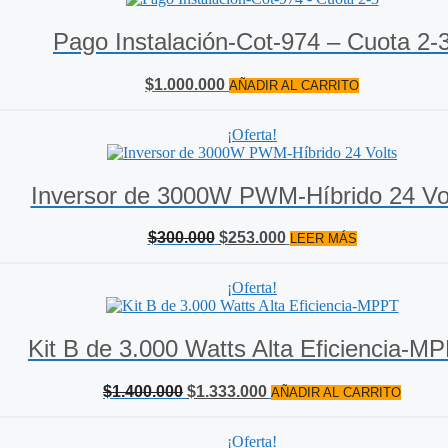
Pago Instalación-Cot-974 – Cuota 2-
$
1.000.000
AÑADIR AL CARRITO
¡Oferta!
Inversor de 3000W PWM-Híbrido 24 Vo
El
El
$
300.000
$
253.000
LEER MÁS
precio
precio
original
actual
¡Oferta!
era:
es:
$300.000.
$253.000.
Kit B de 3.000 Watts Alta Eficiencia-M
El
El
$
1.400.000
$
1.333.000
AÑADIR AL CARRITO
precio
precio
original
actual
¡Oferta!
era:
es: