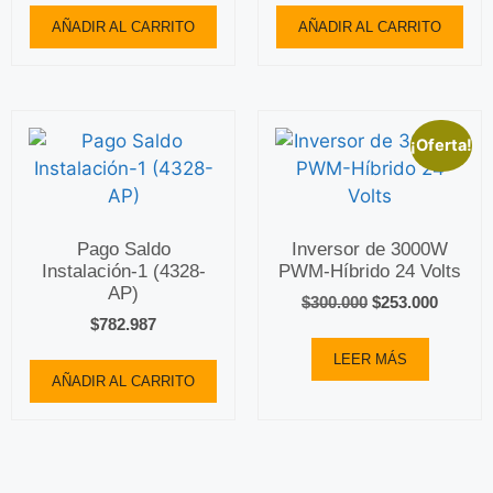
AÑADIR AL CARRITO
AÑADIR AL CARRITO
¡Oferta!
Pago Saldo
Inversor de 3000W
Instalación-1 (4328-
PWM-Híbrido 24 Volts
AP)
$
300.000
$
253.000
$
782.987
LEER MÁS
AÑADIR AL CARRITO