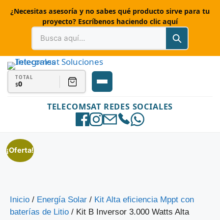
¿Necesitas asesoría y no sabes qué producto sirve para tu
proyecto? Escríbenos haciendo clic aquí
TOTAL
0
$
TELECOMSAT REDES SOCIALES
¡Oferta!
Inicio
/
Energía Solar
/
Kit Alta eficiencia Mppt con
baterías de Litio
/ Kit B Inversor 3.000 Watts Alta