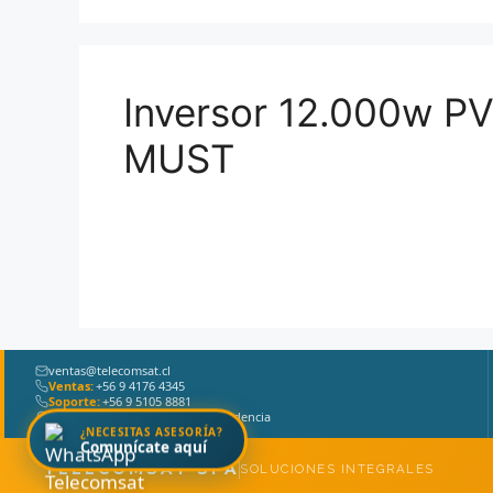
Inversor 12.000w P
MUST
ventas@telecomsat.cl
Ventas:
+56 9 4176 4345
Soporte:
+56 9 5105 8881
La Concepción 81, Of. 702, Providencia
¿NECESITAS ASESORÍA?
Comunícate aquí
TELECOMSAT SPA
SOLUCIONES INTEGRALES