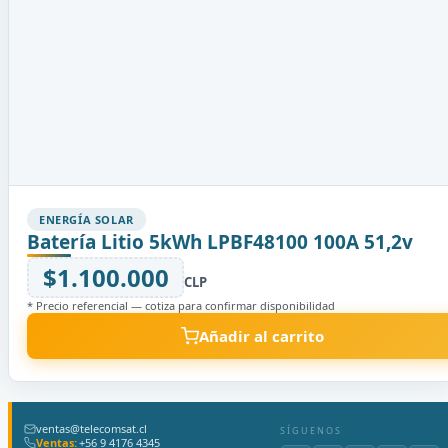
ENERGÍA SOLAR
Batería Litio 5kWh LPBF48100 100A 51,2v
$1.100.000
CLP
* Precio referencial — cotiza para confirmar disponibilidad
Añadir al carrito
ventas@telecomsat.cl
SÍGUENOS
Ventas:
+56 9 4176 4345