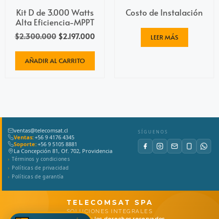
Kit D de 3.000 Watts
Costo de Instalación
Alta Eficiencia-MPPT
$
2.300.000
$
2.197.000
LEER MÁS
AÑADIR AL CARRITO
ventas@telecomsat.cl
SÍGUENOS
Ventas:
+56 9 4176 4345
Soporte:
+56 9 5105 8881
La Concepción 81, Of. 702, Providencia
Términos y condiciones
Políticas de privacidad
Políticas de garantía
TELECOMSAT SPA
SOLUCIONES INTEGRALES