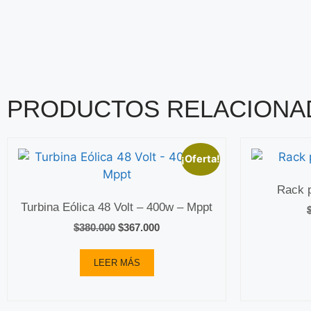
PRODUCTOS RELACIONA
¡Oferta!
Rack p
Turbina Eólica 48 Volt – 400w – Mppt
$
380.000
$
367.000
LEER MÁS