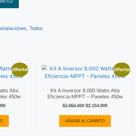
RRITO
nstalaciones
,
Todos
¡Oferta!
¡Oferta!
tts Alta
Kit A Inversor 8.000 Watts Alta
eles 450w
Eficiencia-MPPT – Paneles 450w
000
$
2.950.000
$
2.154.000
TO
AÑADIR AL CARRITO