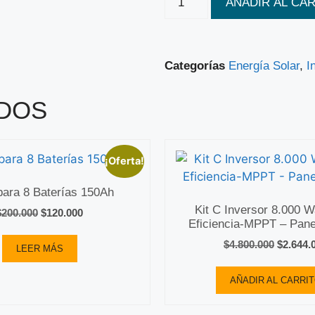
AÑADIR AL CA
Categorías
Energía Solar
,
I
DOS
¡Oferta!
ara 8 Baterías 150Ah
Kit C Inversor 8.000 Wa
$
200.000
$
120.000
Eficiencia-MPPT – Pan
$
4.800.000
$
2.644.
LEER MÁS
AÑADIR AL CARRI