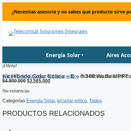
Saltar
al
¿Necesitas asesoría y no sabes qué producto sirve pa
contenido
Energía Solar
Aires Ac
▼
¡Oferta!
Kit Híbrido Solar Eólico – E – 5.500 Watts MPPT 
Inicio
/
Energía Solar
/
kit solar eólico
/ Kit Híbrido Solar Eóli
El
El
$
4.800.000
$
3.565.000
precio
precio
Sin existencias
original
actual
era:
es:
Categorías
Energía Solar
,
kit solar eólico
,
Todos
$4.800.000.
$3.565.000.
PRODUCTOS RELACIONADOS