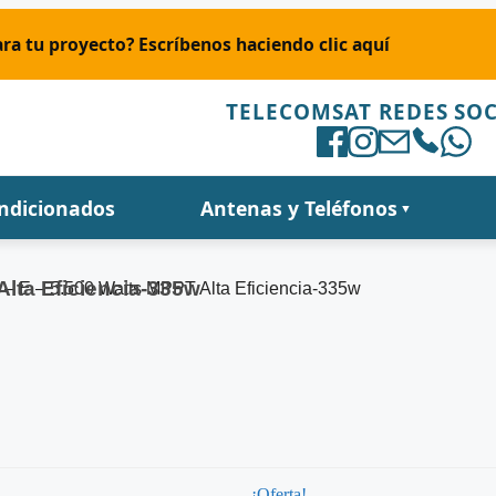
ra tu proyecto? Escríbenos haciendo clic aquí
TELECOMSAT REDES SOC
ondicionados
Antenas y Teléfonos
▼
Alta Eficiencia-335w
co – E – 5.500 Watts MPPT Alta Eficiencia-335w
¡Oferta!