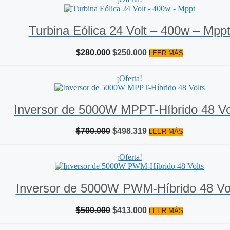
Turbina Eólica 24 Volt – 400w – Mpp
El
El
$
280.000
$
250.000
LEER MÁS
precio
precio
original
actual
¡Oferta!
era:
es:
$280.000.
$250.000.
Inversor de 5000W MPPT-Híbrido 48 Vo
El
El
$
700.000
$
498.319
LEER MÁS
precio
precio
original
actual
¡Oferta!
era:
es:
$700.000.
$498.319.
Inversor de 5000W PWM-Híbrido 48 Vo
El
El
$
500.000
$
413.000
LEER MÁS
precio
precio
original
actual