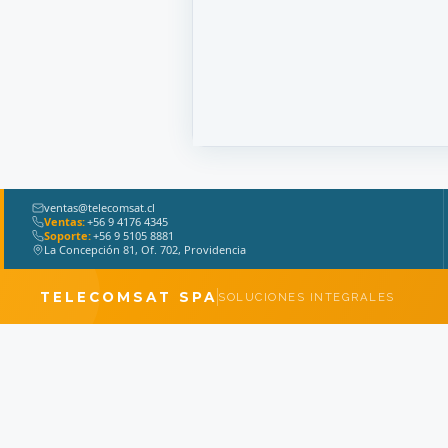
ventas@telecomsat.cl
Ventas:
+56 9 4176 4345
Soporte:
+56 9 5105 8881
La Concepción 81, Of. 702, Providencia
TELECOMSAT SPA
SOLUCIONES INTEGRALES