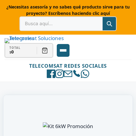
¿Necesitas asesoría y no sabes qué producto sirve para tu
proyecto? Escríbenos haciendo clic aquí
TOTAL
0
$
TELECOMSAT REDES SOCIALES