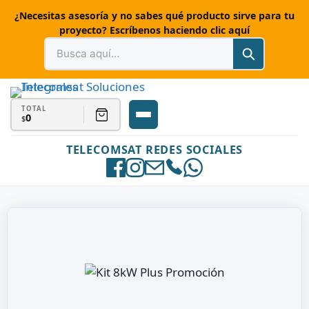
¿Necesitas asesoría y no sabes qué producto sirve para tu
proyecto? Escríbenos haciendo clic aquí
TOTAL
0
$
TELECOMSAT REDES SOCIALES