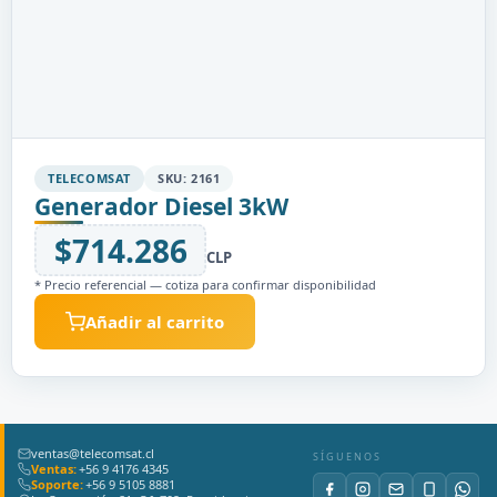
TELECOMSAT
SKU: 2161
Generador Diesel 3kW
$714.286
CLP
* Precio referencial — cotiza para confirmar disponibilidad
Añadir al carrito
ventas@telecomsat.cl
SÍGUENOS
Ventas:
+56 9 4176 4345
Soporte:
+56 9 5105 8881