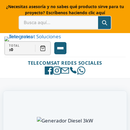
¿Necesitas asesoría y no sabes qué producto sirve para tu
proyecto? Escríbenos haciendo clic aquí
TOTAL
0
$
TELECOMSAT REDES SOCIALES